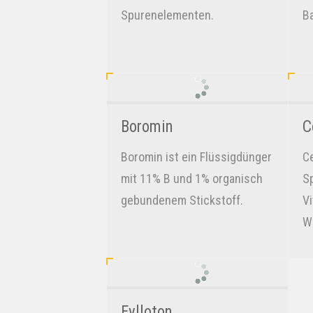
Spurenelementen.
Ba
Boromin
C
Boromin ist ein Flüssigdünger
Ce
mit 11% B und 1% organisch
S
gebundenem Stickstoff.
Vi
W
Fylloton