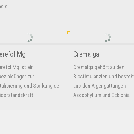
sis.
erefol Mg
Cremalga
refol Mg ist ein
Cremalga gehört zu den
pezialdünger zur
Biostimulanzien und besteh
talisierung und Stärkung der
aus den Algengattungen
iderstandskraft
Ascophyllum und Ecklonia.